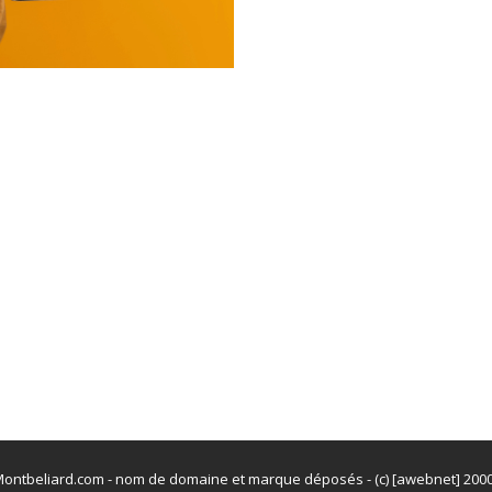
ontbeliard.com - nom de domaine et marque déposés - (c) [awebnet] 200