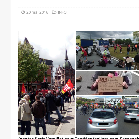
20 mai 2016
INFO
(photos Doris Vurpillot pour ToutMontbeliard.com, Facebook 