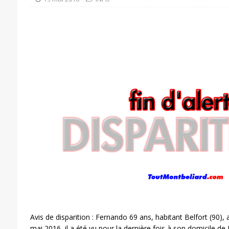
Avis de disparition : Fernando 69 ans, habitant Belfort (90),
mai 2016, il a été vu pour la dernière fois à son domicile de 