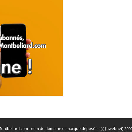
ontbeliard.com - nom de domaine et marque déposés - (c) [awebnet] 200