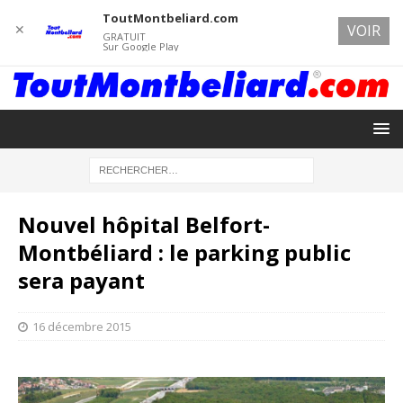
ToutMontbeliard.com
✕
VOIR
GRATUIT
Sur Google Play
Nouvel hôpital Belfort-
Montbéliard : le parking public
sera payant
16 décembre 2015