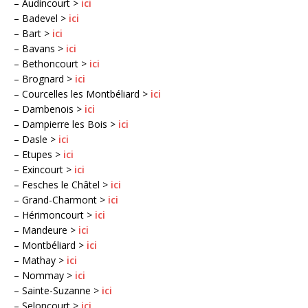
– Audincourt >
ici
– Badevel >
ici
– Bart >
ici
– Bavans >
ici
– Bethoncourt >
ici
– Brognard >
ici
– Courcelles les Montbéliard >
ici
– Dambenois >
ici
– Dampierre les Bois >
ici
– Dasle >
ici
– Etupes >
ici
– Exincourt >
ici
– Fesches le Châtel >
ici
– Grand-Charmont >
ici
– Hérimoncourt >
ici
– Mandeure >
ici
– Montbéliard >
ici
– Mathay >
ici
– Nommay >
ici
– Sainte-Suzanne >
ici
– Seloncourt >
ici