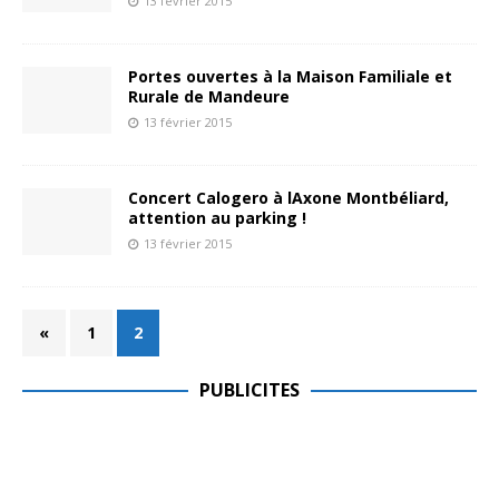
13 février 2015
Portes ouvertes à la Maison Familiale et
Rurale de Mandeure
13 février 2015
Concert Calogero à lAxone Montbéliard,
attention au parking !
13 février 2015
«
1
2
PUBLICITES