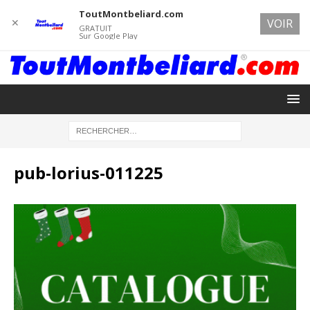
ToutMontbeliard.com
✕
VOIR
GRATUIT
Sur Google Play
pub-lorius-011225