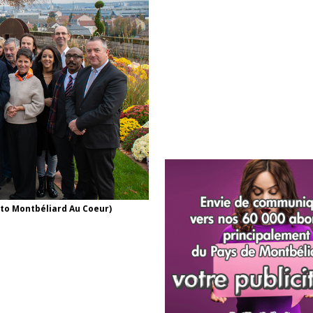
oto Montbéliard Au Coeur)