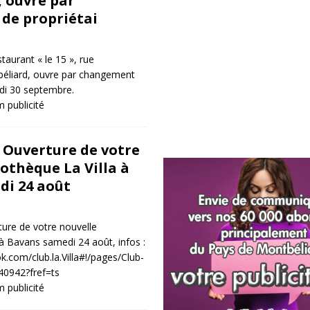
 ouvre par
de propriétai
aurant « le 15 », rue
éliard, ouvre par changement
ndi 30 septembre.
 publicité
 Ouverture de votre
cothèque La Villa à
di 24 août
ure de votre nouvelle
 à Bavans samedi 24 août, infos :
.com/club.la.Villa#!/pages/Club-
40942?fref=ts
 publicité