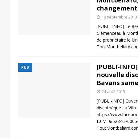
Montbéliard,
changement 
18 septembre 2013
[PUBLI-INFO] Le Rest
Clémenceau à Montb
de propriétaire le lu
ToutMontbeliard.com
[PUBLI-INFO]
PUB
nouvelle dis
Bavans same
24 août 2013
[PUBLI-INFO] Ouvert
discothèque La Villa
https://www.facebook
La-Villa/5284676005
ToutMontbeliard.com