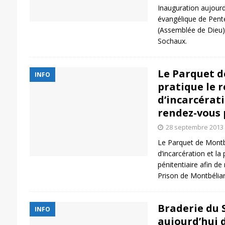
Inauguration aujourd’
évangélique de Pent
(Assemblée de Dieu) 
Sochaux.
Le Parquet d
INFO
pratique le 
d’incarcérati
rendez-vous 
28 septembre 2013
Le Parquet de Montbé
d’incarcération et la
pénitentiaire afin d
Prison de Montbéliar
Braderie du 
INFO
aujourd’hui d