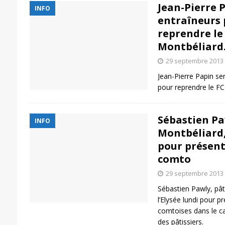
Jean-Pierre 
INFO
entraîneurs 
reprendre le
Montbéliard
29 septembre 2013
Jean-Pierre Papin ser
pour reprendre le F
Sébastien Paw
INFO
Montbéliard, 
pour présent
comto
29 septembre 2013
Sébastien Pawly, pât
l’Elysée lundi pour p
comtoises dans le ca
des pâtissiers.