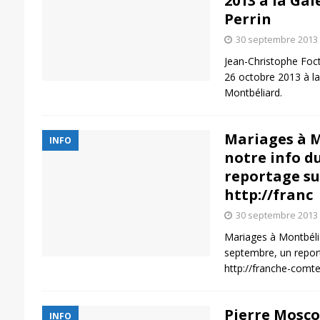
2013 à la Gale
Perrin
30 septembre 2013
Jean-Christophe Foct
26 octobre 2013 à la 
Montbéliard.
Mariages à M
INFO
notre info d
reportage sur
http://franc
30 septembre 2013
Mariages à Montbélia
septembre, un report
http://franche-comt
Pierre Mosco
INFO