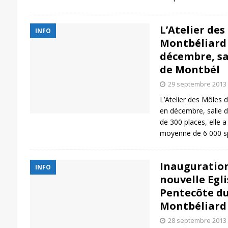
L’Atelier des
INFO
Montbéliard 
décembre, sa
de Montbél
29 septembre 2013
L’Atelier des Môles 
en décembre, salle 
de 300 places, elle 
moyenne de 6 000 sp
Inauguration
INFO
nouvelle Egl
Pentecôte du
Montbéliard 
28 septembre 2013