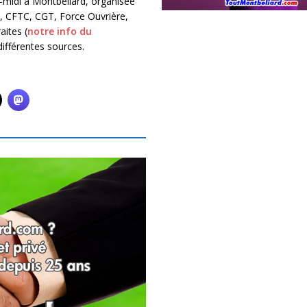
-midi à Montbéliard, organisée
, CFTC, CGT, Force Ouvrière,
aites (
notre info du
différentes sources.