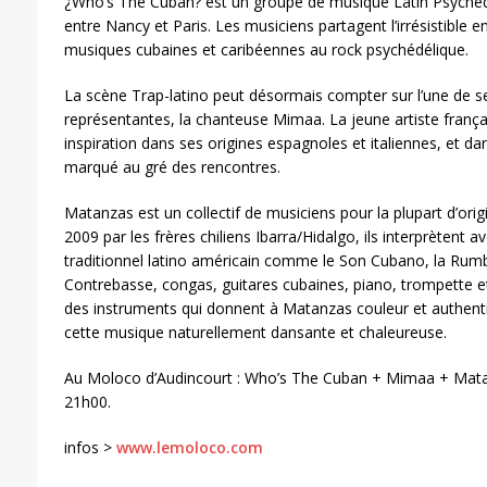
¿Who’s The Cuban? est un groupe de musique Latin Psyche
entre Nancy et Paris. Les musiciens partagent l’irrésistible 
musiques cubaines et caribéennes au rock psychédélique.
La scène Trap-latino peut désormais compter sur l’une de s
représentantes, la chanteuse Mimaa. La jeune artiste françai
inspiration dans ses origines espagnoles et italiennes, et dans
marqué au gré des rencontres.
Matanzas est un collectif de musiciens pour la plupart d’ori
2009 par les frères chiliens Ibarra/Hidalgo, ils interprètent a
traditionnel latino américain comme le Son Cubano, la Rumba
Contrebasse, congas, guitares cubaines, piano, trompette 
des instruments qui donnent à Matanzas couleur et authenti
cette musique naturellement dansante et chaleureuse.
Au Moloco d’Audincourt : Who’s The Cuban + Mimaa + Mata
21h00.
infos >
www.lemoloco.com