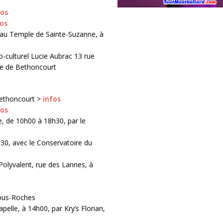
fos
fos
 au Temple de Sainte-Suzanne, à
-culturel Lucie Aubrac 13 rue
re de Bethoncourt
Bethoncourt >
infos
fos
, de 10h00 à 18h30, par le
30, avec le Conservatoire du
olyvalent, rue des Lannes, à
Sous-Roches
elle, à 14h00, par Kry’s Florian,