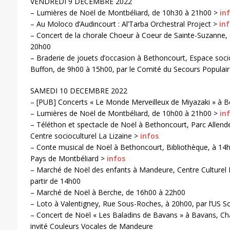
VENDREDI 9 DECEMBRE 2022
– Lumières de Noël de Montbéliard, de 10h30 à 21h00 >
in
– Au Moloco d’Audincourt : Al’Tarba Orchestral Project >
in
– Concert de la chorale Choeur à Coeur de Sainte-Suzanne,
20h00
– Braderie de jouets d’occasion à Bethoncourt, Espace socio
Buffon, de 9h00 à 15h00, par le Comité du Secours Populai
SAMEDI 10 DECEMBRE 2022
– [PUB] Concerts « Le Monde Merveilleux de Miyazaki » à 
– Lumières de Noël de Montbéliard, de 10h00 à 21h00 >
in
– Téléthon et spectacle de Noël à Bethoncourt, Parc Allende
Centre socioculturel La Lizaine >
infos
– Conte musical de Noël à Bethoncourt, Bibliothèque, à 14h
Pays de Montbéliard >
infos
– Marché de Noël des enfants à Mandeure, Centre Culturel P
partir de 14h00
– Marché de Noël à Berche, de 16h00 à 22h00
– Loto à Valentigney, Rue Sous-Roches, à 20h00, par l’US 
– Concert de Noël « Les Baladins de Bavans » à Bavans, Chap
invité Couleurs Vocales de Mandeure