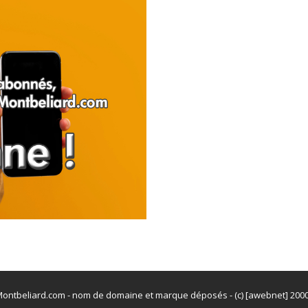
ontbeliard.com - nom de domaine et marque déposés - (c) [awebnet] 200