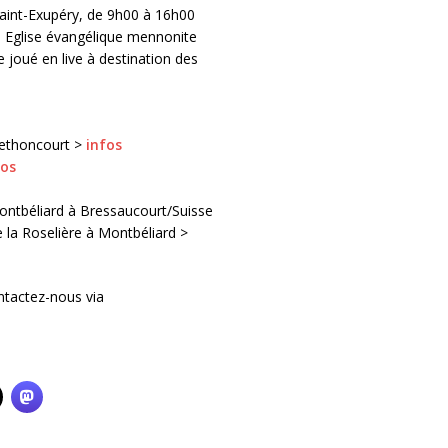
aint-Exupéry, de 9h00 à 16h00
, Eglise évangélique mennonite
 joué en live à destination des
Bethoncourt >
infos
fos
ontbéliard à Bressaucourt/Suisse
 la Roselière à Montbéliard >
ntactez-nous via