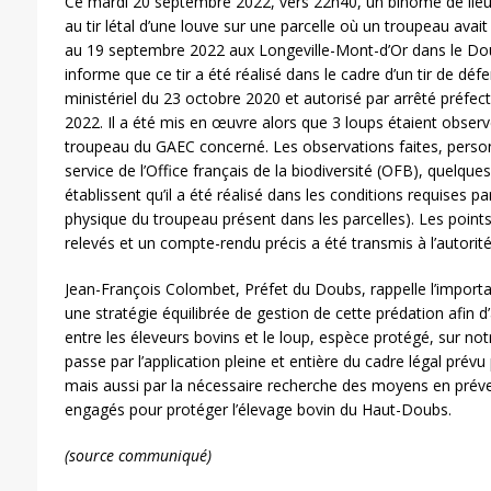
Ce mardi 20 septembre 2022, vers 22h40, un binôme de lieu
au tir létal d’une louve sur une parcelle où un troupeau avait
au 19 septembre 2022 aux Longeville-Mont-d’Or dans le Do
informe que ce tir a été réalisé dans le cadre d’un tir de défe
ministériel du 23 octobre 2020 et autorisé par arrêté préfe
2022. Il a été mis en œuvre alors que 3 loups étaient observé
troupeau du GAEC concerné. Les observations faites, person
service de l’Office français de la biodiversité (OFB), quelque
établissent qu’il a été réalisé dans les conditions requises p
physique du troupeau présent dans les parcelles). Les poi
relevés et un compte-rendu précis a été transmis à l’autorité
Jean-François Colombet, Préfet du Doubs, rappelle l’importa
une stratégie équilibrée de gestion de cette prédation afin 
entre les éleveurs bovins et le loup, espèce protégé, sur no
passe par l’application pleine et entière du cadre légal prévu
mais aussi par la nécessaire recherche des moyens en préve
engagés pour protéger l’élevage bovin du Haut-Doubs.
(source communiqué)