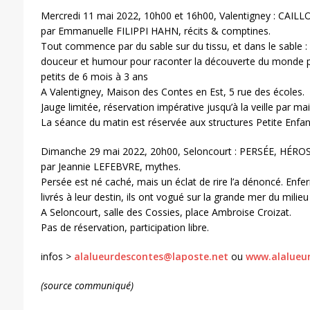
Mercredi 11 mai 2022, 10h00 et 16h00, Valentigney : CAIL
par Emmanuelle FILIPPI HAHN, récits & comptines.
Tout commence par du sable sur du tissu, et dans le sable :
douceur et humour pour raconter la découverte du monde pa
petits de 6 mois à 3 ans
A Valentigney, Maison des Contes en Est, 5 rue des écoles.
Jauge limitée, réservation impérative jusqu’à la veille par mail
La séance du matin est réservée aux structures Petite Enfa
Dimanche 29 mai 2022, 20h00, Seloncourt : PERSÉE, HÉR
par Jeannie LEFEBVRE, mythes.
Persée est né caché, mais un éclat de rire l’a dénoncé. Enf
livrés à leur destin, ils ont vogué sur la grande mer du milie
A Seloncourt, salle des Cossies, place Ambroise Croizat.
Pas de réservation, participation libre.
infos >
alalueurdescontes@laposte.net
ou
www.alalueur
(source communiqué)