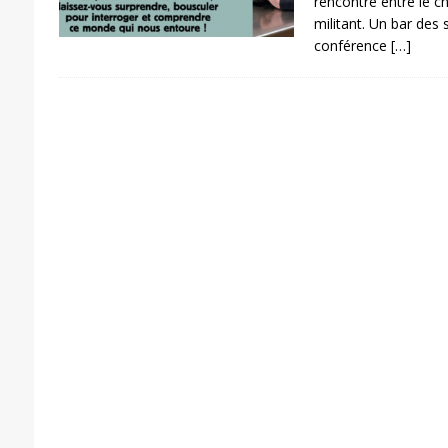
rencontre entre le che
militant. Un bar des 
conférence
[…]