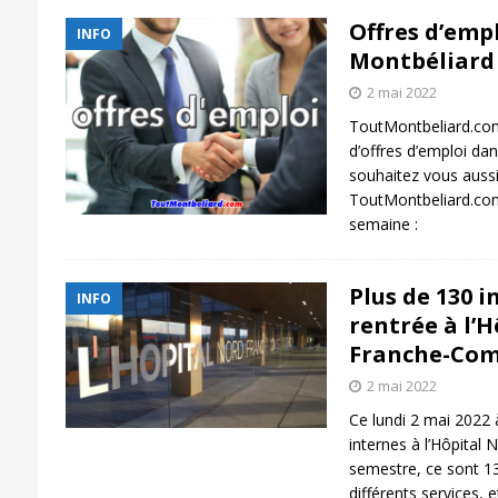
Offres d’empl
INFO
Montbéliard
2 mai 2022
ToutMontbeliard.com
d’offres d’emploi da
souhaitez vous aussi 
ToutMontbeliard.com
semaine :
Plus de 130 i
INFO
rentrée à l’H
Franche-Co
2 mai 2022
Ce lundi 2 mai 2022 à
internes à l’Hôpital
semestre, ce sont 13
différents services,