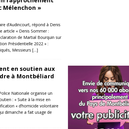
 un rapprochement
c Mélenchon »
ire d’Audincourt, répond à Denis
e article « Denis Sommer :
éclaration de Martial Bourquin sur
ction Présidentielle 2022 » :
qués, Messieurs
[…]
nt en soutien aux
ordre à Montbéliard
 Police Nationale organise un
tien : « Suite à la mise en
fication « d’homicide volontaire
qui dimanche a fait usage de