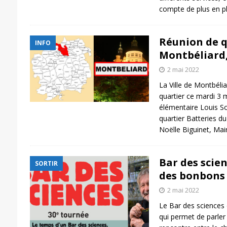
compte de plus en pl
Réunion de q
INFO
Montbéliard,
2 mai 2022
La Ville de Montbéli
quartier ce mardi 3 
élémentaire Louis So
quartier Batteries d
Noëlle Biguinet, Ma
Bar des scie
SORTIR
des bonbons 
2 mai 2022
Le Bar des sciences 
qui permet de parler