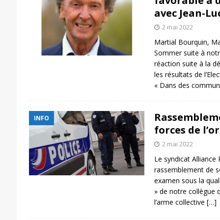
favorable à
avec Jean-Lu
2 mai 2022
Martial Bourquin, Ma
Sommer suite à notr
réaction suite à la d
les résultats de l’Ele
« Dans des communi
Rassembleme
INFO
forces de l’
2 mai 2022
Le syndicat Alliance
rassemblement de sou
examen sous la quali
» de notre collègue 
l’arme collective
[…]