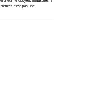
rcheur, le citoyen, l’industriel, le
sciences n’est pas une