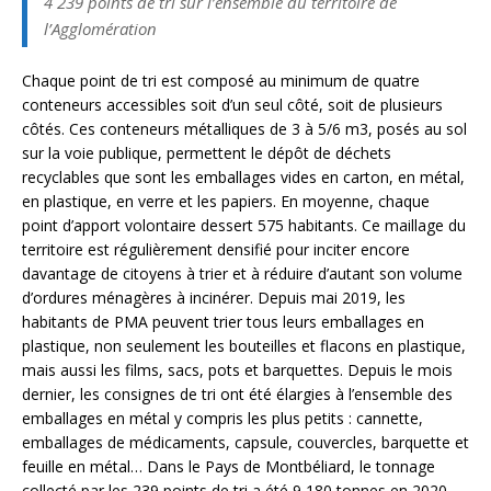
4 239 points de tri sur l’ensemble du territoire de
l’Agglomération
Chaque point de tri est composé au minimum de quatre
conteneurs accessibles soit d’un seul côté, soit de plusieurs
côtés. Ces conteneurs métalliques de 3 à 5/6 m3, posés au sol
sur la voie publique, permettent le dépôt de déchets
recyclables que sont les emballages vides en carton, en métal,
en plastique, en verre et les papiers. En moyenne, chaque
point d’apport volontaire dessert 575 habitants. Ce maillage du
territoire est régulièrement densifié pour inciter encore
davantage de citoyens à trier et à réduire d’autant son volume
d’ordures ménagères à incinérer. Depuis mai 2019, les
habitants de PMA peuvent trier tous leurs emballages en
plastique, non seulement les bouteilles et flacons en plastique,
mais aussi les films, sacs, pots et barquettes. Depuis le mois
dernier, les consignes de tri ont été élargies à l’ensemble des
emballages en métal y compris les plus petits : cannette,
emballages de médicaments, capsule, couvercles, barquette et
feuille en métal… Dans le Pays de Montbéliard, le tonnage
collecté par les 239 points de tri a été 9 180 tonnes en 2020.