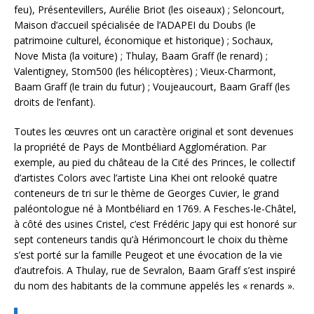
feu), Présentevillers, Aurélie Briot (les oiseaux) ; Seloncourt,
Maison d’accueil spécialisée de l’ADAPEI du Doubs (le
patrimoine culturel, économique et historique) ; Sochaux,
Nove Mista (la voiture) ; Thulay, Baam Graff (le renard) ;
Valentigney, Stom500 (les hélicoptères) ; Vieux-Charmont,
Baam Graff (le train du futur) ; Voujeaucourt, Baam Graff (les
droits de l’enfant).
Toutes les œuvres ont un caractère original et sont devenues
la propriété de Pays de Montbéliard Agglomération. Par
exemple, au pied du château de la Cité des Princes, le collectif
d’artistes Colors avec l’artiste Lina Khei ont relooké quatre
conteneurs de tri sur le thème de Georges Cuvier, le grand
paléontologue né à Montbéliard en 1769. A Fesches-le-Châtel,
à côté des usines Cristel, c’est Frédéric Japy qui est honoré sur
sept conteneurs tandis qu’à Hérimoncourt le choix du thème
s’est porté sur la famille Peugeot et une évocation de la vie
d’autrefois. A Thulay, rue de Sevralon, Baam Graff s’est inspiré
du nom des habitants de la commune appelés les « renards ».