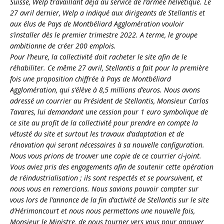
Suisse, Welp travaillant déjà au service de l’armée helvétique. Le
27 avril dernier, Welp a indiqué aux dirigeants de Stellantis et
aux élus de Pays de Montbéliard Agglomération vouloir
s’installer dès le premier trimestre 2022. A terme, le groupe
ambitionne de créer 200 emplois.
Pour l’heure, la collectivité doit racheter le site afin de le
réhabiliter. Ce même 27 avril, Stellantis a fait pour la première
fois une proposition chiffrée à Pays de Montbéliard
Agglomération, qui s’élève à 8,5 millions d’euros. Nous avons
adressé un courrier au Président de Stellantis, Monsieur Carlos
Tavares, lui demandant une cession pour 1 euro symbolique de
ce site au profit de la collectivité pour prendre en compte la
vétusté du site et surtout les travaux d’adaptation et de
rénovation qui seront nécessaires à sa nouvelle configuration.
Nous vous prions de trouver une copie de ce courrier ci-joint.
Vous aviez pris des engagements afin de soutenir cette opération
de réindustrialisation ; ils sont respectés et se poursuivent, et
nous vous en remercions. Nous savions pouvoir compter sur
vous lors de l’annonce de la fin d’activité de Stellantis sur le site
d’Hérimoncourt et nous nous permettons une nouvelle fois,
Monsieur le Ministre, de nous tourner vers vous pour appuyer