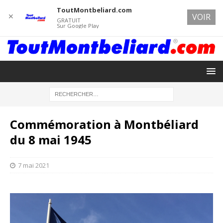
ToutMontbeliard.com
✕
VOIR
GRATUIT
Sur Google Play
Commémoration à Montbéliard
du 8 mai 1945
7 mai 2021