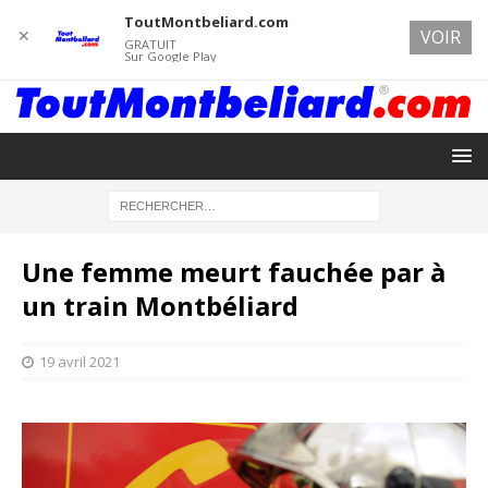
ToutMontbeliard.com
✕
VOIR
GRATUIT
Sur Google Play
Une femme meurt fauchée par à
un train Montbéliard
19 avril 2021