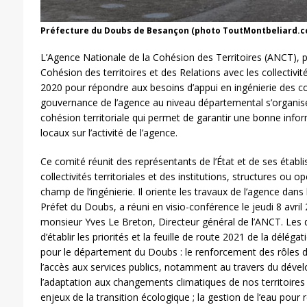
Préfecture du Doubs de Besançon (photo ToutMontbeliard.c
L’Agence Nationale de la Cohésion des Territoires (ANCT), po
Cohésion des territoires et des Relations avec les collectivité
2020 pour répondre aux besoins d’appui en ingénierie des coll
gouvernance de l’agence au niveau départemental s’organis
cohésion territoriale qui permet de garantir une bonne infor
locaux sur l’activité de l’agence.
Ce comité réunit des représentants de l’État et de ses étab
collectivités territoriales et des institutions, structures ou o
champ de l’ingénierie. Il oriente les travaux de l’agence dans
Préfet du Doubs, a réuni en visio-conférence le jeudi 8 avr
monsieur Yves Le Breton, Directeur général de l’ANCT. Les 
d’établir les priorités et la feuille de route 2021 de la déléga
pour le département du Doubs : le renforcement des rôles 
l’accès aux services publics, notamment au travers du déve
l’adaptation aux changements climatiques de nos territoires ;
enjeux de la transition écologique ; la gestion de l’eau pour