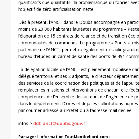
quantitatifs que qualitatifs ; la problématique du foncier avec
l’objectif de zéro artificialisation nette.
Dès à présent, l’ANCT dans le Doubs accompagne en particuli
moins de 20 000 habitants lauréates au programme « Petites
l’élaboration de 15 contrats de relance et de transition écol
communautés de communes. Le programme « Ponts », mis
partenaire de l’ANCT, permettra également d’établir gratuit
bureau d’études un carnet de santé des ponts de 491 com
La délégation locale de l’ANCT est pleinement mobilisée da
délégué territorial et ses 2 adjoints, le directeur département
des services de la coordination des politiques et de l’appui te
remplacer les missions et interventions de chacun, elle fédèr
compétences de l’ensemble des acteurs de l’ingénierie de proj
dans le département. D’ores et déjà les sollicitations auprès
par courrier adressé au Préfet ou à l’adresse mail dédiée.
infos >
ddt-anct@doubs.gouv.fr
Partager l'information ToutMontbeliard.com :