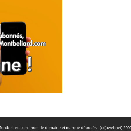
ontbeliard.com - nom de domaine et marque déposés - (c) [awebnet] 200