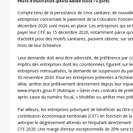
Photo d'illustration (photo Adobe Stock / v.poth)
Compte tenu de la persistance de crise sanitaire, de nouvel
entreprises concernant le paiement de la Cotisation Foncièr
décembre 2020 sont mises en place. Les entreprises qui se t
payer leur CFE au 15 décembre 2020, notamment parce qu’ell
d’activité pour des motifs sanitaires, peuvent obtenir, sur 
mois de leur échéance.
Leur demande doit ainsi être adressée, de préférence par cou
impôts des entreprises dont les coordonnées figurent sur leu
entreprises mensualisées, la demande de suspension du paiem
30 novembre 2020. Pour les entreprises prélevées à l’échéa
délai, arrêter leur prélèvement directement depuis leur espa
www.impots.gouv.fr (Rubrique « Gérer mes contrats de prél
après saisie du numéro fiscal, « Modifier ou arrêter mes pré
Par ailleurs, les entreprises prévoyant de bénéficier au titr
contribution économique territoriale (CET) en fonction de la
anticiper le dégrèvement attendu en l’imputant directement 
CFE 2020. Une marge d’erreur exceptionnelle de 20% sera to