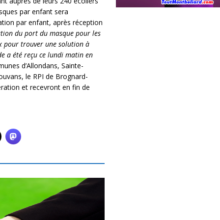
ant auprès de leurs 240 écoliers
asques par enfant sera
ion par enfant, après réception
gation du port du masque pour les
ux pour trouver une solution à
 a été reçu ce lundi matin en
munes d’Allondans, Sainte-
ouvans, le RPI de Brognard-
ation et recevront en fin de