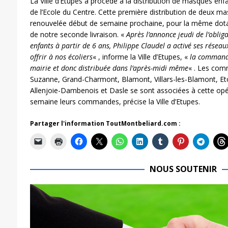
La Ville d’Etupes a procédé à la distribution de masques enf
de l’Ecole du Centre. Cette première distribution de deux m
renouvelée début de semaine prochaine, pour la même dotat
de notre seconde livraison. «
Après l’annonce jeudi de l’obli
enfants à partir de 6 ans, Philippe Claudel a activé ses résea
offrir à nos écoliers
« , informe la Ville d’Etupes, «
la commande
mairie et donc distribuée dans l’après-midi même
« . Les com
Suzanne, Grand-Charmont, Blamont, Villars-les-Blamont, Et
Allenjoie-Dambenois et Dasle se sont associées à cette opér
semaine leurs commandes, précise la Ville d’Etupes.
Partager l'information ToutMontbeliard.com :
NOUS SOUTENIR