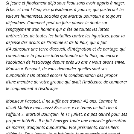
Si jeune et finalement déjà sous l’eau sans avoir appris à nager.
Échec et mat ! Cinq vice-présidences à gauche, qui porteront les
valeurs humanistes, sociales que Martial Bourquin a toujours
défendues. Comment peut-on faire planer le doute sur
l’engagement d’un homme qui a été de toutes les luttes
antiracistes, de toutes les batailles contre les injustices, pour la
défense des droits de l’Homme et de la Paix, qui a fait
d’Audincourt une terre d’accueil, d’intégration et de partage, qui
commémore la journée
internationale de la Paix, ou encore
l’abolition de l’esclavage depuis près 20 ans ? Nous avons envie,
Monsieur Pacquot, de vous demander quelles sont vos
humanités ? On attend encore la condamnation des propos
d’une membre de votre groupe qui avait l’indécence de comparer
le confinement à l’esclavage.
Monsieur Pacquot, il ne suffit pas d’avoir 42 ans. Comme le
disait Molière mais aussi Brassens « Le temps ne fait rien à
l’affaire ». Martial Bourquin, le 11 juillet, n’a pas œuvré pour ses
propres intérêts. Il a fait émerger toute une nouvelle génération
de maires, d’adjoints aujourd’hui Vice-présidents, conseillers
délégués. Tous jeunes, tous brillants, tous engagés qui seront