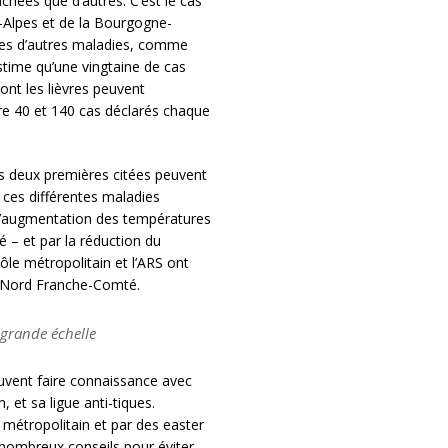
chées que d’autres. C’est le cas
-Alpes et de la Bourgogne-
es d’autres maladies, comme
estime qu’une vingtaine de cas
nt les lièvres peuvent
re 40 et 140 cas déclarés chaque
s deux premières citées peuvent
e ces différentes maladies
 l’augmentation des températures
é – et par la réduction du
ôle métropolitain et l’ARS ont
 Nord Franche-Comté.
 grande échelle
uvent faire connaissance avec
, et sa ligue anti-tiques.
métropolitain et par des easter
 nombreux conseils pour éviter