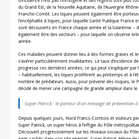
d’incidence n’est pas homogène et des régions sont plus tou
du Grand Est, de la Nouvelle Aquitaine, de l’Auvergne Rhône
Franche-Comté. Les tiques peuvent également être porteus
l’encéphalite à tiques, pour laquelle Santé Publique France 
sont découverts en France chaque année et la tularémie – do
également être des vecteurs – pour laquelle on observe ent
année.
Ces maladies peuvent donner lieu à des formes graves et le
s’avérer particulièrement invalidantes. Le taux d’incidence d
progresse ces dernières années, ce qui peut s’expliquer par
– habituellement, les tiques prolifèrent au printemps et à l’ét
nombre de prédateurs. Aussi, pour prévenir des risques, le P
décidé de mener une campagne de grande ampleur dans le
Super Patrick : le porteur d’un message de prévention à
Depuis quelques jours, Nord Francs-Comtois et visiteurs pe
Super Patrick, un super héros à l’effigie du Pôle métropolitain
Découvert progressivement sur les réseaux sociaux du Pôle 
eggs cachés dans son site internet, Super Patrick délivre de