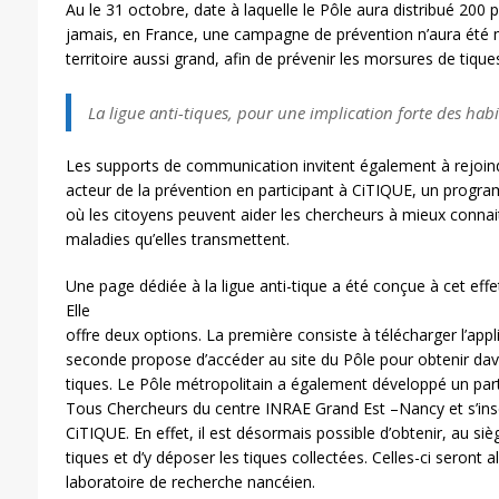
Au le 31 octobre, date à laquelle le Pôle aura distribué 2
jamais, en France, une campagne de prévention n’aura été m
territoire aussi grand, afin de prévenir les morsures de tique
La ligue anti-tiques, pour une implication forte des habit
Les supports de communication invitent également à rejoindre
acteur de la prévention en participant à CiTIQUE, un progra
où les citoyens peuvent aider les chercheurs à mieux connait
maladies qu’elles transmettent.
Une page dédiée à la ligue anti-tique a été conçue à cet effet
Elle
offre deux options. La première consiste à télécharger l’appl
seconde propose d’accéder au site du Pôle pour obtenir dav
tiques. Le Pôle métropolitain a également développé un part
Tous Chercheurs du centre INRAE Grand Est –Nancy et s’insc
CiTIQUE. En effet, il est désormais possible d’obtenir, au siè
tiques et d’y déposer les tiques collectées. Celles-ci seront 
laboratoire de recherche nancéien.