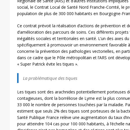
Régionale de Santé (ARS) et d’autres institutions impliquées
social, le Contrat Local de Santé Nord Franche-Comté, le p
population de plus de 300 000 habitants en Bourgogne-Fra
Ce contrat prévoit la réalisation d’actions de prévention et 
d’amélioration des parcours de soins. Ces différents projets
inégalités sociales et territoriales en santé. L’un des axes du
spécifiquement à promouvoir un environnement favorable à 
concerne la prévention des pathologies vectorielles, en parti
dans ce cadre que le Pôle métropolitain et l’ARS ont dével
« Super Patrick évite les tiques ».
La problématique des tiques
Les tiques sont des arachnides potentiellement porteuses d
contagieuses, dont la borréliose de Lyme est la plus connue
33 000 le nombre de personnes touchées par la maladie. Par ai
estiment que seuls 2% des tiques sont porteuses de la bacté
Santé Publique France relève une augmentation du taux d’in
pour atteindre 104 cas pour 100 000 habitants, à l’échelle na