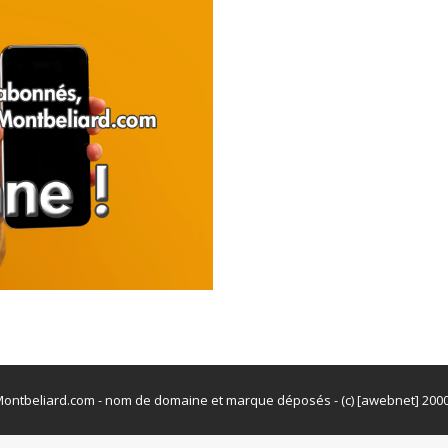
ontbeliard.com - nom de domaine et marque déposés - (c) [awebnet] 200