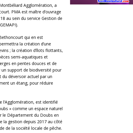
Montbéliard Agglomération, a
court. PMA est maître d’ouvrage
018 au sein du service Gestion de
 (GEMAPI).
Bethoncourt qui en est
 permettra la création d’une
s ; la création d’îlots flottants,
pèces semi-aquatiques et
s berges en pentes douces et de
 un support de biodiversité pour
t du déversoir actuel par un
ment un étang, pour réduire
de l’Agglomération, est identifié
Doubs » comme un espace naturel
 par le Département du Doubs en
e la gestion depuis 2017 au côté
de de la société locale de pêche.