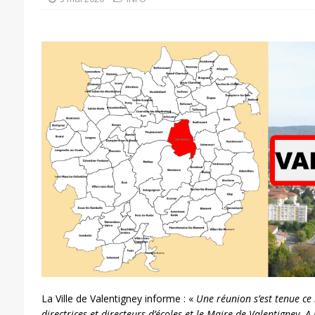
La Ville de Valentigney informe : «
Une réunion s’est tenue ce
directrices et directeurs d’écoles et le Maire de Valentigney. A 