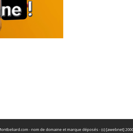
ontbeliard.com - nom de domaine et marque déposés - (c) [awebnet] 200