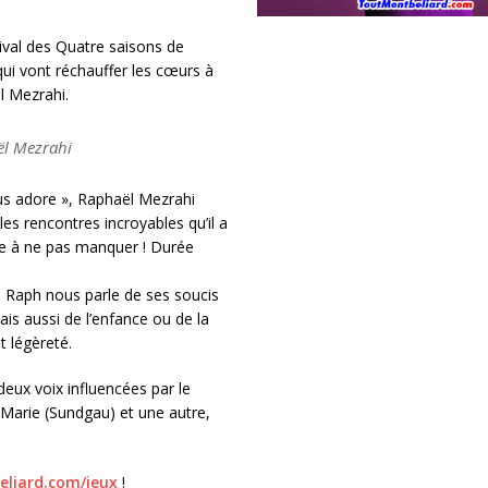
ival des Quatre saisons de
ui vont réchauffer les cœurs à
l Mezrahi.
ël Mezrahi
ous adore », Raphaël Mezrahi
es rencontres incroyables qu’il a
re à ne pas manquer ! Durée
e Raph nous parle de ses soucis
is aussi de l’enfance ou de la
t légèreté.
deux voix influencées par le
 Marie (Sundgau) et une autre,
liard.com/jeux
!