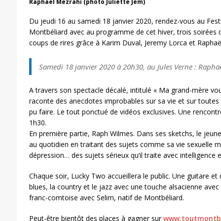
Raphaël Mezrahi (photo Juliette Jem)
Du jeudi 16 au samedi 18 janvier 2020, rendez-vous au Fest
Montbéliard avec au programme de cet hiver, trois soirées q
coups de rires grâce à Karim Duval, Jeremy Lorca et Raphaë
Samedi 18 janvier 2020 à 20h30, au Jules Verne : Rapha
A travers son spectacle décalé, intitulé « Ma grand-mère v
raconte des anecdotes improbables sur sa vie et sur toutes l
pu faire. Le tout ponctué de vidéos exclusives. Une rencont
1h30.
En première partie, Raph Wilmes. Dans ses sketchs, le jeun
au quotidien en traitant des sujets comme sa vie sexuelle ma
dépression… des sujets sérieux qu’il traite avec intelligence e
Chaque soir, Lucky Two accueillera le public. Une guitare et 
blues, la country et le jazz avec une touche alsacienne avec
franc-comtoise avec Selim, natif de Montbéliard.
Peut-être bientôt des places à gagner sur
www.toutmontbe