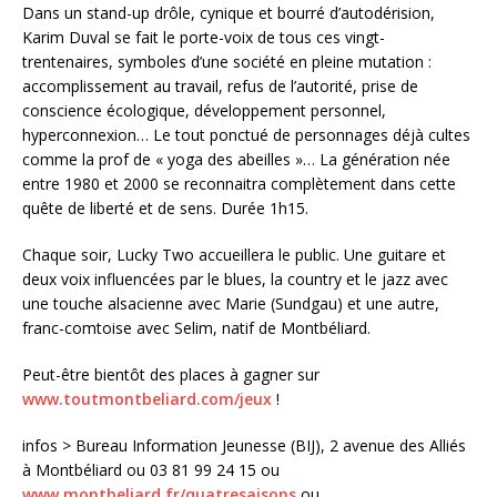
Dans un stand-up drôle, cynique et bourré d’autodérision,
Karim Duval se fait le porte-voix de tous ces vingt-
trentenaires, symboles d’une société en pleine mutation :
accomplissement au travail, refus de l’autorité, prise de
conscience écologique, développement personnel,
hyperconnexion… Le tout ponctué de personnages déjà cultes
comme la prof de « yoga des abeilles »… La génération née
entre 1980 et 2000 se reconnaitra complètement dans cette
quête de liberté et de sens. Durée 1h15.
Chaque soir, Lucky Two accueillera le public. Une guitare et
deux voix influencées par le blues, la country et le jazz avec
une touche alsacienne avec Marie (Sundgau) et une autre,
franc-comtoise avec Selim, natif de Montbéliard.
Peut-être bientôt des places à gagner sur
www.toutmontbeliard.com/jeux
!
infos > Bureau Information Jeunesse (BIJ), 2 avenue des Alliés
à Montbéliard ou 03 81 99 24 15 ou
www.montbeliard.fr/quatresaisons
ou