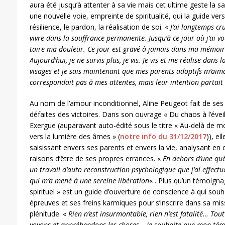
aura été jusqu’à attenter à sa vie mais cet ultime geste la 
une nouvelle voie, empreinte de spiritualité, qui la guide vers
résilience, le pardon, la réalisation de soi. «
J’ai longtemps cru
vivre dans la souffrance permanente. Jusqu’à ce jour où j’ai vou
taire ma douleur. Ce jour est gravé à jamais dans ma mémoir
Aujourd’hui, je ne survis plus, je vis. Je vis et me réalise dans 
visages et je sais maintenant que mes parents adoptifs m’aima
correspondait pas à mes attentes, mais leur intention parta
Au nom de l’amour inconditionnel, Aline Peugeot fait de ses
défaites des victoires. Dans son ouvrage « Du chaos à l’éveil 
Exergue (auparavant auto-édité sous le titre « Au-delà de
vers la lumière des âmes » (
notre info du 31/12/2017
)), e
saisissant envers ses parents et envers la vie, analysant en
raisons d’être de ses propres errances. «
En dehors d’une quêt
un travail d’auto reconstruction psychologique que j’ai effectu
qui m’a mené à une sereine libération
« . Plus qu’un témoignag
spirituel » est un guide d’ouverture de conscience à qui so
épreuves et ses freins karmiques pour s’inscrire dans sa mis
plénitude. «
Rien n’est insurmontable, rien n’est fatalité… To
voyons et appréhendons les choses… Je souhaite que mon tém