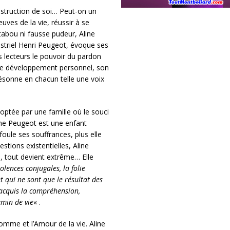
estruction de soi… Peut-on un
uves de la vie, réussir à se
tabou ni fausse pudeur, Aline
dustriel Henri Peugeot, évoque ses
 lecteurs le pouvoir du pardon
e de développement personnel, son
 résonne en chacun telle une voix
optée par une famille où le souci
ine Peugeot est une enfant
efoule ses souffrances, plus elle
tions existentielles, Aline
e, tout devient extrême… Elle
iolences conjugales, la folie
t qui ne sont que le résultat des
i acquis la compréhension,
emin de vie
« .
homme et l’Amour de la vie. Aline