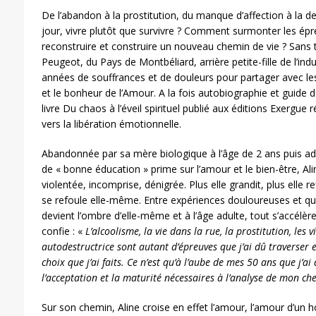
De l’abandon à la prostitution, du manque d’affection à la d
jour, vivre plutôt que survivre ? Comment surmonter les épre
reconstruire et construire un nouveau chemin de vie ? Sans 
Peugeot, du Pays de Montbéliard, arrière petite-fille de l’in
années de souffrances et de douleurs pour partager avec les
et le bonheur de l’Amour. A la fois autobiographie et guid
livre Du chaos à l’éveil spirituel publié aux éditions Exergue
vers la libération émotionnelle.
Abandonnée par sa mère biologique à l’âge de 2 ans puis ad
de « bonne éducation » prime sur l’amour et le bien-être, Al
violentée, incomprise, dénigrée. Plus elle grandit, plus elle r
se refoule elle-même. Entre expériences douloureuses et ques
devient l’ombre d’elle-même et à l’âge adulte, tout s’accélèr
confie : «
L’alcoolisme, la vie dans la rue, la prostitution, les v
autodestructrice sont autant d’épreuves que j’ai dû traverser e
choix que j’ai faits. Ce n’est qu’à l’aube de mes 50 ans que j’a
l’acceptation et la maturité nécessaires à l’analyse de mon ch
Sur son chemin, Aline croise en effet l’amour, l’amour d’un 