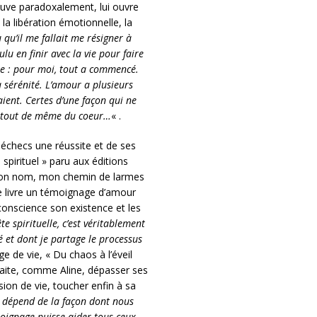
sauve paradoxalement, lui ouvre
 la libération émotionnelle, la
 qu’il me fallait me résigner à
lu en finir avec la vie pour faire
e : pour moi, tout a commencé.
la sérénité. L’amour a plusieurs
ient. Certes d’une façon qui ne
it tout de même du coeur…
« .
 échecs une réussite et de ses
spirituel » paru aux éditions
 mon nom, mon chemin de larmes
lle livre un témoignage d’amour
 conscience son existence et les
e spirituelle, c’est véritablement
é et dont je partage le processus
e de vie, « Du chaos à l’éveil
uhaite, comme Aline, dépasser ses
sion de vie, toucher enfin à sa
ut dépend de la façon dont nous
oignage puisse aider tous ceux