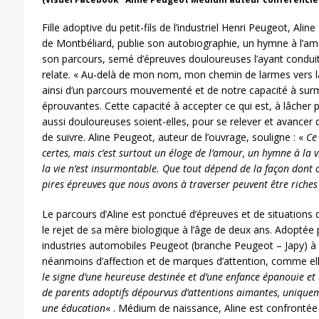
Fille adoptive du petit-fils de l’industriel Henri Peugeot, Ali
de Montbéliard, publie son autobiographie, un hymne à l’amo
son parcours, semé d’épreuves douloureuses l’ayant conduite 
relate. « Au-delà de mon nom, mon chemin de larmes vers 
ainsi d’un parcours mouvementé et de notre capacité à surmon
éprouvantes. Cette capacité à accepter ce qui est, à lâcher pr
aussi douloureuses soient-elles, pour se relever et avancer da
de suivre. Aline Peugeot, auteur de l’ouvrage, souligne : «
Ce
certes, mais c’est surtout un éloge de l’amour, un hymne à la 
la vie n’est insurmontable. Que tout dépend de la façon dont o
pires épreuves que nous avons à traverser peuvent être riche
Le parcours d’Aline est ponctué d’épreuves et de situation
le rejet de sa mère biologique à l’âge de deux ans. Adoptée p
industries automobiles Peugeot (branche Peugeot – Japy) à 
néanmoins d’affection et de marques d’attention, comme ell
le signe d’une heureuse destinée et d’une enfance épanouie et
de parents adoptifs dépourvus d’attentions aimantes, unique
une éducation
« . Médium de naissance, Aline est confrontée 