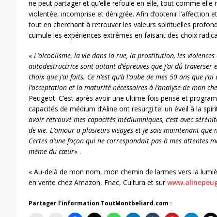
ne peut partager et qu’elle refoule en elle, tout comme elle 
violentée, incomprise et dénigrée. Afin d’obtenir l’affection 
tout en cherchant à retrouver les valeurs spirituelles profon
cumule les expériences extrêmes en faisant des choix radica
«
L’alcoolisme, la vie dans la rue, la prostitution, les violences 
autodestructrice sont autant d’épreuves que j’ai dû traverser e
choix que j’ai faits. Ce n’est qu’à l’aube de mes 50 ans que j’a
l’acceptation et la maturité nécessaires à l’analyse de mon ch
Peugeot. C’est après avoir une ultime fois pensé et program
capacités de médium d’Aline ont resurgi tel un éveil à la spiri
avoir retrouvé mes capacités médiumniques, c’est avec séréni
de vie. L’amour a plusieurs visages et je sais maintenant que
Certes d’une façon qui ne correspondait pas à mes attentes ma
même du cœur
« .
« Au-delà de mon nom, mon chemin de larmes vers la lumièr
en vente chez Amazon, Fnac, Cultura et sur
www.alinepeu
Partager l'information ToutMontbeliard.com :