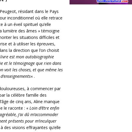
ne Peugeot, résidant dans le Pays
ur inconditionnel où elle retrace
à un éveil spirituel qu’elle
la lumière des âmes » témoigne
ter les situations difficiles et
ise et à utiliser les épreuves,
ns la direction que l’on choisit
 livre est mon autobiographie
vie et le témoignage que rien dans
n voit les choses, et que même les
s d’enseignements
« .
s douloureuses, à commencer par
ar la célèbre famille des
l’âge de cinq ans, Aline manque
e le raconte : «
Loin d’être enfin
 agréable, j’ai dû m’accommoder
ment présents pour m’inculquer
à des visions effrayantes qu’elle