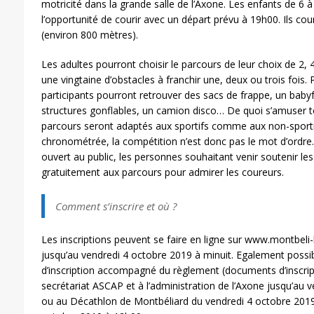
motricité dans la grande salle de l’Axone. Les enfants de 6
l’opportunité de courir avec un départ prévu à 19h00. Ils cour
(environ 800 mètres).
Les adultes pourront choisir le parcours de leur choix de 2, 
une vingtaine d’obstacles à franchir une, deux ou trois fois. 
participants pourront retrouver des sacs de frappe, un baby
structures gonflables, un camion disco… De quoi s’amuser to
parcours seront adaptés aux sportifs comme aux non-sportif
chronométrée, la compétition n’est donc pas le mot d’ordr
ouvert au public, les personnes souhaitant venir soutenir les
gratuitement aux parcours pour admirer les coureurs.
Comment s’inscrire et où ?
Les inscriptions peuvent se faire en ligne sur www.montbeli-
jusqu’au vendredi 4 octobre 2019 à minuit. Egalement possib
d’inscription accompagné du règlement (documents d’inscript
secrétariat ASCAP et à l’administration de l’Axone jusqu’au 
ou au Décathlon de Montbéliard du vendredi 4 octobre 201