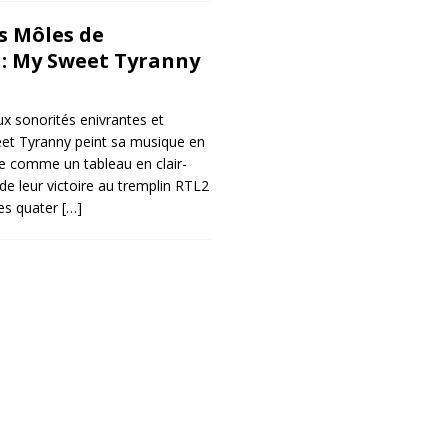
es Môles de
: My Sweet Tyranny
ux sonorités enivrantes et
et Tyranny peint sa musique en
e comme un tableau en clair-
de leur victoire au tremplin RTL2
es quater
[…]