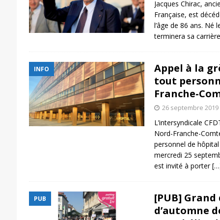
Jacques Chirac, anci
Française, est décé
l’âge de 86 ans. Né l
terminera sa carrière
Appel à la gr
INFO
tout personn
Franche-Co
26 septembre 2019
L’intersyndicale CFD
Nord-Franche-Comté 
personnel de hôpital à
mercredi 25 septemb
est invité à porter
[…
[PUB] Grand 
PUB
d’automne d