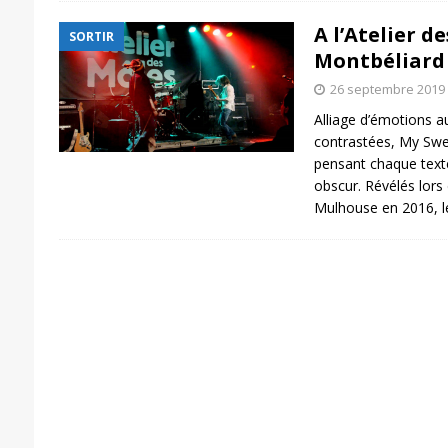
A l’Atelier d
SORTIR
Montbéliard 
26 septembre 2019
Alliage d’émotions a
contrastées, My Swe
pensant chaque text
obscur. Révélés lors 
Mulhouse en 2016, l