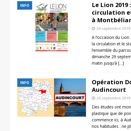
Le Lion 2019 
INFO
circulation 
à Montbélia
26 septembre 2019
A l’occasion du Lion
la circulation et le 
l’ensemble du parco
dimanche 29 septemb
matin jusqu’à
[…]
Opération Do
INFO
Audincourt
26 septembre 2019
Des études ont montr
plastique que de poi
commence ici, à Audi
nos habitudes : ne p