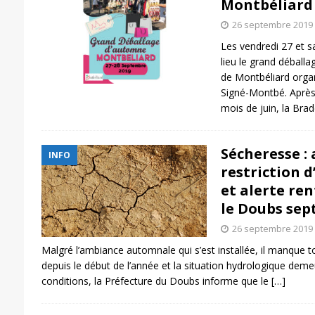
Montbéliard
26 septembre 2019
Les vendredi 27 et 
lieu le grand débal
de Montbéliard organ
Signé-Montbé. Après
mois de juin, la Bra
Sécheresse : 
INFO
restriction d
et alerte re
le Doubs sep
26 septembre 2019
Malgré l’ambiance automnale qui s’est installée, il manque 
depuis le début de l’année et la situation hydrologique deme
conditions, la Préfecture du Doubs informe que le
[…]