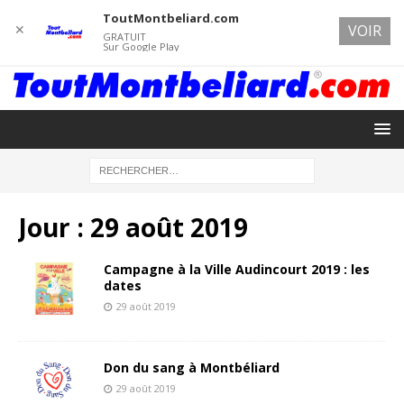
ToutMontbeliard.com
✕
VOIR
GRATUIT
Sur Google Play
Jour :
29 août 2019
Campagne à la Ville Audincourt 2019 : les
dates
29 août 2019
Don du sang à Montbéliard
29 août 2019