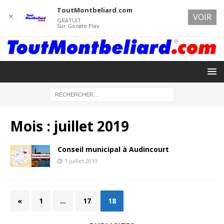
ToutMontbeliard.com
✕
VOIR
GRATUIT
Sur Google Play
Mois :
juillet 2019
Conseil municipal à Audincourt
1 juillet 2019
«
1
…
17
18