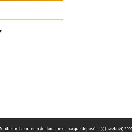
om
ontbeliard.com - nom de domaine et marque déposés - (c) [awebnet] 200