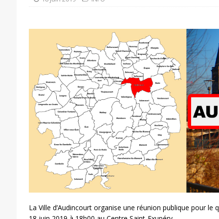
La Ville d’Audincourt organise une réunion publique pour l
18 juin 2019 à 18h00 au Centre Saint-Exupéry.