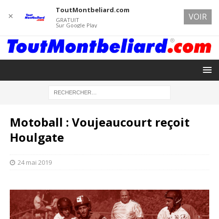
ToutMontbeliard.com
✕
VOIR
GRATUIT
Sur Google Play
Motoball : Voujeaucourt reçoit
Houlgate
24 mai 2019