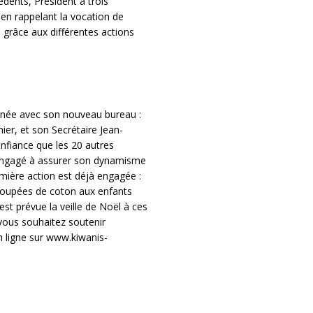
édents, Président à trois
lu en rappelant la vocation de
, grâce aux différentes actions
née avec son nouveau bureau :
ier, et son Secrétaire Jean-
onfiance que les 20 autres
 engagé à assurer son dynamisme
emière action est déjà engagée :
 poupées de coton aux enfants
est prévue la veille de Noël à ces
 vous souhaitez soutenir
n ligne sur www.kiwanis-