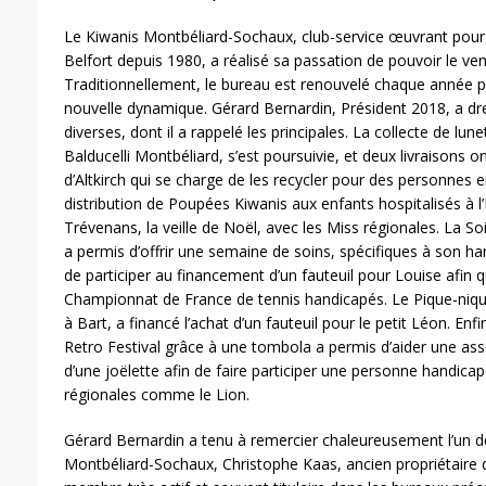
Le Kiwanis Montbéliard-Sochaux, club-service œuvrant pour 
Belfort depuis 1980, a réalisé sa passation de pouvoir le ve
Traditionnellement, le bureau est renouvelé chaque année po
nouvelle dynamique. Gérard Bernardin, Président 2018, a dre
diverses, dont il a rappelé les principales. La collecte de lu
Balducelli Montbéliard, s’est poursuivie, et deux livraisons on
d’Altkirch qui se charge de les recycler pour des personnes en
distribution de Poupées Kiwanis aux enfants hospitalisés à
Trévenans, la veille de Noël, avec les Miss régionales. La S
a permis d’offrir une semaine de soins, spécifiques à son han
de participer au financement d’un fauteuil pour Louise afin qu
Championnat de France de tennis handicapés. Le Pique-nique 
à Bart, a financé l’achat d’un fauteuil pour le petit Léon. Enfi
Retro Festival grâce à une tombola a permis d’aider une asso
d’une joëlette afin de faire participer une personne handica
régionales comme le Lion.
Gérard Bernardin a tenu à remercier chaleureusement l’un
Montbéliard-Sochaux, Christophe Kaas, ancien propriétaire de