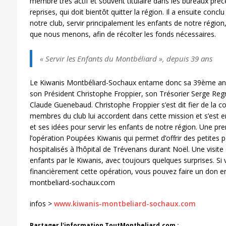
membre très actif et souvent titulaire dans les bureaux préc
reprises, qui doit bientôt quitter la région. Il a ensuite conc
notre club, servir principalement les enfants de notre région
que nous menons, afin de récolter les fonds nécessaires.
« Servir les Enfants du Montbéliard », depuis 39 ans
Le Kiwanis Montbéliard-Sochaux entame donc sa 39ème an
son Président Christophe Froppier, son Trésorier Serge Regn
Claude Guenebaud. Christophe Froppier s’est dit fier de la c
membres du club lui accordent dans cette mission et s’est
et ses idées pour servir les enfants de notre région. Une pr
l’opération Poupées Kiwanis qui permet d’offrir des petites
hospitalisés à l’hôpital de Trévenans durant Noël. Une visite 
enfants par le Kiwanis, avec toujours quelques surprises. Si
financièrement cette opération, vous pouvez faire un don e
montbeliard-sochaux.com
infos >
www.kiwanis-montbeliard-sochaux.com
Partager l'information ToutMontbeliard.com :