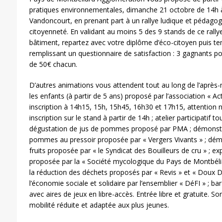
pratiques environnementales, dimanche 21 octobre de 14h 
Vandoncourt, en prenant part à un rallye ludique et pédagogi
citoyenneté. En validant au moins 5 des 9 stands de ce rallye 
bâtiment, repartez avec votre diplôme d’éco-citoyen puis te
remplissant un questionnaire de satisfaction : 3 gagnants po
de 50€ chacun.
D’autres animations vous attendent tout au long de l’après-mid
les enfants (à partir de 5 ans) proposé par l’association « Act
inscription à 14h15, 15h, 15h45, 16h30 et 17h15, attention 
inscription sur le stand à partir de 14h ; atelier participatif t
dégustation de jus de pommes proposé par PMA ; démonstra
pommes au pressoir proposée par « Vergers Vivants » ; démon
fruits proposée par « le Syndicat des Bouilleurs de cru » ; 
proposée par la « Société mycologique du Pays de Montbélia
la réduction des déchets proposés par « Revis » et « Doux D
l’économie sociale et solidaire par l’ensemblier « DéFI » ; bar
avec aires de jeux en libre-accès. Entrée libre et gratuite. So
mobilité réduite et adaptée aux plus jeunes.