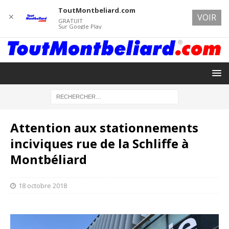
ToutMontbeliard.com
✕
VOIR
GRATUIT
Sur Google Play
Attention aux stationnements
inciviques rue de la Schliffe à
Montbéliard
18 octobre 2018