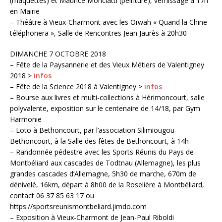
(maquettes) et Maurice Monciatti (peinture), vernissage à 17h
en Mairie
– Théâtre à Vieux-Charmont avec les Oïwah « Quand la Chine
téléphonera », Salle de Rencontres Jean Jaurès à 20h30
DIMANCHE 7 OCTOBRE 2018
– Fête de la Paysannerie et des Vieux Métiers de Valentigney
2018 >
infos
– Fête de la Science 2018 à Valentigney >
infos
– Bourse aux livres et multi-collections à Hérimoncourt, salle
polyvalente, exposition sur le centenaire de 14/18, par Gym
Harmonie
– Loto à Bethoncourt, par l’association Silimiougou-
Bethoncourt, à la Salle des fêtes de Bethoncourt, à 14h
– Randonnée pédestre avec les Sports Réunis du Pays de
Montbéliard aux cascades de Todtnau (Allemagne), les plus
grandes cascades d’Allemagne, 5h30 de marche, 670m de
dénivelé, 16km, départ à 8h00 de la Roselière à Montbéliard,
contact 06 37 85 63 17 ou
https://sportsreunismontbeliard.jimdo.com
– Exposition à Vieux-Charmont de Jean-Paul Riboldi