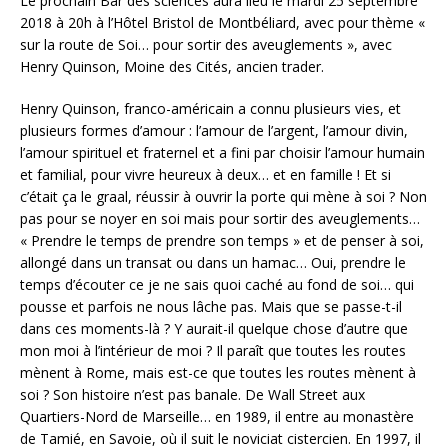
Le prochain Bar des sciences aura lieu le mardi 25 septembre
2018 à 20h à l’Hôtel Bristol de Montbéliard, avec pour thème «
sur la route de Soi… pour sortir des aveuglements », avec
Henry Quinson, Moine des Cités, ancien trader.
Henry Quinson, franco-américain a connu plusieurs vies, et
plusieurs formes d’amour : l’amour de l’argent, l’amour divin,
l’amour spirituel et fraternel et a fini par choisir l’amour humain
et familial, pour vivre heureux à deux… et en famille ! Et si
c’était ça le graal, réussir à ouvrir la porte qui mène à soi ? Non
pas pour se noyer en soi mais pour sortir des aveuglements…
« Prendre le temps de prendre son temps » et de penser à soi,
allongé dans un transat ou dans un hamac… Oui, prendre le
temps d’écouter ce je ne sais quoi caché au fond de soi… qui
pousse et parfois ne nous lâche pas. Mais que se passe-t-il
dans ces moments-là ? Y aurait-il quelque chose d’autre que
mon moi à l’intérieur de moi ? Il paraît que toutes les routes
mènent à Rome, mais est-ce que toutes les routes mènent à
soi ? Son histoire n’est pas banale. De Wall Street aux
Quartiers-Nord de Marseille… en 1989, il entre au monastère
de Tamié, en Savoie, où il suit le noviciat cistercien. En 1997, il