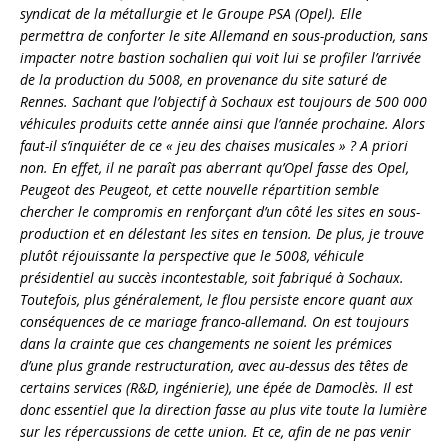
syndicat de la métallurgie et le Groupe PSA (Opel). Elle
permettra de conforter le site Allemand en sous-production, sans
impacter notre bastion sochalien qui voit lui se profiler l’arrivée
de la production du 5008, en provenance du site saturé de
Rennes. Sachant que l’objectif à Sochaux est toujours de 500 000
véhicules produits cette année ainsi que l’année prochaine. Alors
faut-il s’inquiéter de ce « jeu des chaises musicales » ? A priori
non. En effet, il ne paraît pas aberrant qu’Opel fasse des Opel,
Peugeot des Peugeot, et cette nouvelle répartition semble
chercher le compromis en renforçant d’un côté les sites en sous-
production et en délestant les sites en tension. De plus, je trouve
plutôt réjouissante la perspective que le 5008, véhicule
présidentiel au succès incontestable, soit fabriqué à Sochaux.
Toutefois, plus généralement, le flou persiste encore quant aux
conséquences de ce mariage franco-allemand. On est toujours
dans la crainte que ces changements ne soient les prémices
d’une plus grande restructuration, avec au-dessus des têtes de
certains services (R&D, ingénierie), une épée de Damoclès. Il est
donc essentiel que la direction fasse au plus vite toute la lumière
sur les répercussions de cette union. Et ce, afin de ne pas venir