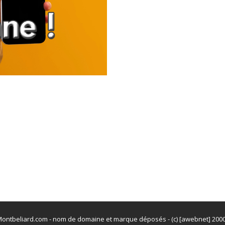
ontbeliard.com - nom de domaine et marque déposés - (c) [awebnet] 200