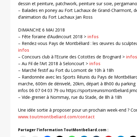
dessin et peinture, patchwork, peinture sur soie, pergamano, v
– Balades en poney au Fort Lachaux de Grand-Charmont, de
d’animation du Fort Lachaux Jan Ross
DIMANCHE 6 MAI 2018
– Fête foraine d’Audincourt 2018 >
infos
– Rendez-vous Pays de Montbéliard : les œuvres du sculpte
infos
– Concours club à l’Ecurie des Cotottes de Brognard >
infos
– Au Fil de l’Art 2018 à Seloncourt >
infos
– Marché festif au Fort du Lomont de 10h à 18h
– Randonnée avec les Sports Réunis du Pays de Montbéliard
marche, 600m de dénivelé, 20km, départ à 8h00 du parking d
infos 06 07 04 03 79 ou https://sportsreunismontbeliard.ji
– Vide-grenier à Nommay, rue du Stade, de 8h à 18h
Une idée sortie à proposer pour un prochain week-end ? Co
www.toutmontbeliard.com/contact
Partager l'information ToutMontbeliard.com :