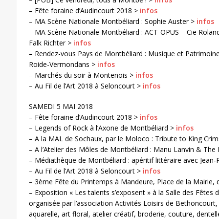
– Fête foraine d’Audincourt 2018 >
infos
– MA Scène Nationale Montbéliard : Sophie Auster >
infos
– MA Scène Nationale Montbéliard : ACT-OPUS – Cie Roland
Falk Richter >
infos
– Rendez-vous Pays de Montbéliard : Musique et Patrimoine, 
Roide-Vermondans >
infos
– Marchés du soir à Montenois >
infos
– Au Fil de l’Art 2018 à Seloncourt >
infos
SAMEDI 5 MAI 2018
– Fête foraine d’Audincourt 2018 >
infos
– Legends of Rock à l’Axone de Montbéliard >
infos
– A la MAL de Sochaux, par le Moloco : Tribute to King Cri
– A l’Atelier des Môles de Montbéliard : Manu Lanvin & The 
– Médiathèque de Montbéliard : apéritif littéraire avec Jean
– Au Fil de l’Art 2018 à Seloncourt >
infos
– 3ème Fête du Printemps à Mandeure, Place de la Mairie, 
– Exposition « Les talents s’exposent » à la Salle des Fêtes
organisée par l’association Activités Loisirs de Bethoncourt,
aquarelle, art floral, atelier créatif, broderie, couture, dente