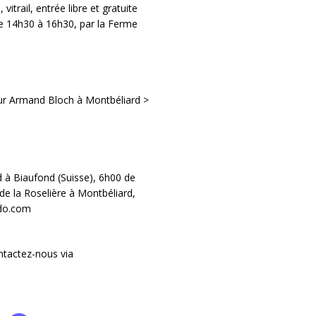
itrail, entrée libre et gratuite
 14h30 à 16h30, par la Ferme
ur Armand Bloch à Montbéliard >
 à Biaufond (Suisse), 6h00 de
e la Roselière à Montbéliard,
mdo.com
ntactez-nous via