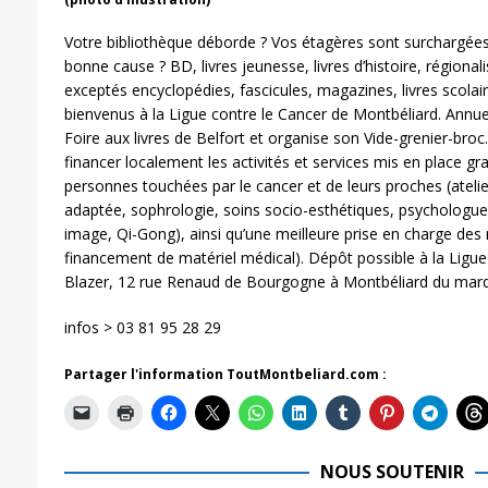
Votre bibliothèque déborde ? Vos étagères sont surchargées 
bonne cause ? BD, livres jeunesse, livres d’histoire, région
exceptés encyclopédies, fascicules, magazines, livres scolair
bienvenus à la Ligue contre le Cancer de Montbéliard. Annuel
Foire aux livres de Belfort et organise son Vide-grenier-bro
financer localement les activités et services mis en place gr
personnes touchées par le cancer et de leurs proches (atelier
adaptée, sophrologie, soins socio-esthétiques, psychologue
image, Qi-Gong), ainsi qu’une meilleure prise en charge des
financement de matériel médical). Dépôt possible à la Ligue
Blazer, 12 rue Renaud de Bourgogne à Montbéliard du mardi
infos > 03 81 95 28 29
Partager l'information ToutMontbeliard.com :
NOUS SOUTENIR