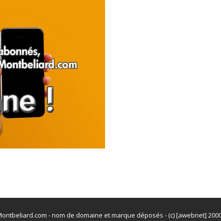
ontbeliard.com - nom de domaine et marque déposés - (c) [awebnet] 200