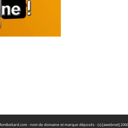
ontbeliard.com - nom de domaine et marque déposés - (c) [awebnet] 200